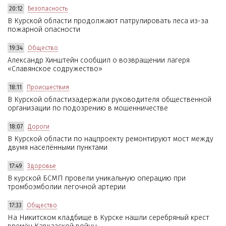
20:12
Безопасность
В Курской области продолжают патрулировать леса из-за
пожарной опасности
19:34
Общество
Александр Хинштейн сообщил о возвращении лагеря
«Славянское содружество»
18:11
Происшествия
В Курской областизадержали руководителя общественной
организации по подозрению в мошенничестве
18:07
Дороги
В Курской области по нацпроекту ремонтируют мост между
двумя населёнными пунктами
17:49
Здоровье
В курской БСМП провели уникальную операцию при
тромбоэмболии легочной артерии
17:33
Общество
На Никитском кладбище в Курске нашли серебряный крест