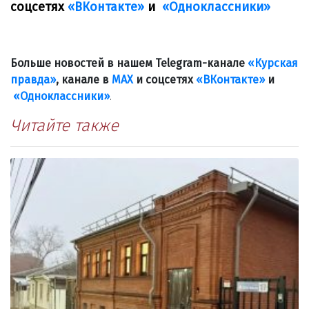
соцсетях
«ВКонтакте»
и
«Одноклассники»
Больше новостей в нашем Telegram-канале
«Курская
правда»
, канале в
МАХ
и соцсетях
«ВКонтакте»
и
«Одноклассники»
.
Читайте также