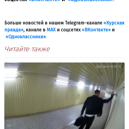
Больше новостей в нашем Telegram-канале
«Курская
правда»
, канале в
МАХ
и соцсетях
«ВКонтакте»
и
«Одноклассники»
.
Читайте также