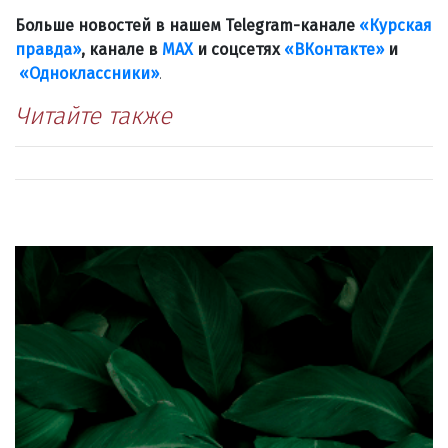
Больше новостей в нашем Telegram-канале
«Курская
правда»
, канале в
МАХ
и соцсетях
«ВКонтакте»
и
«Одноклассники»
.
Читайте также