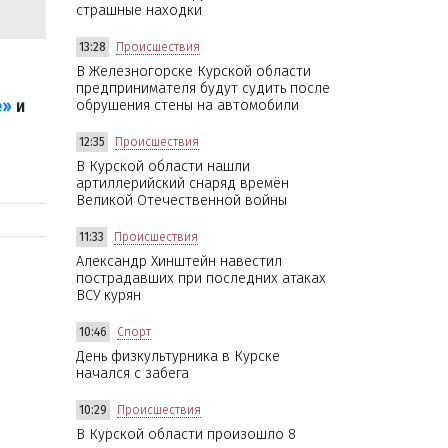
страшные находки
13:28
Происшествия
В Железногорске Курской области
предпринимателя будут судить после
е»
и
обрушения стены на автомобили
12:35
Происшествия
В Курской области нашли
артиллерийский снаряд времён
Великой Отечественной войны
11:33
Происшествия
Александр Хинштейн навестил
пострадавших при последних атаках
ВСУ курян
10:46
Спорт
День физкультурника в Курске
начался с забега
10:29
Происшествия
В Курской области произошло 8