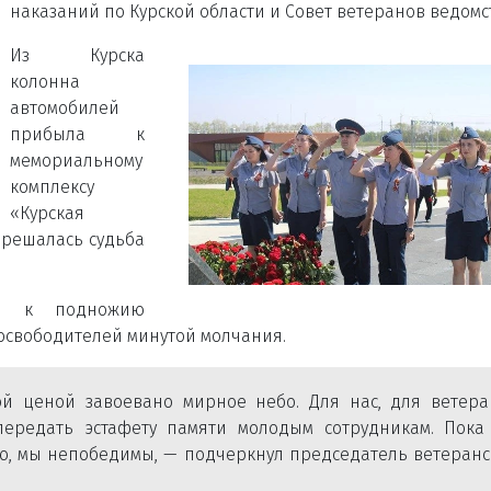
наказаний по Курской области и Совет ветеранов ведомс
Из Курска
колонна
автомобилей
прибыла к
мемориальному
комплексу
«Курская
а решалась судьба
ты к подножию
освободителей минутой молчания.
й ценой завоевано мирное небо. Для нас, для ветера
передать эстафету памяти молодым сотрудникам. Пока
, мы непобедимы, — подчеркнул председатель ветеранс