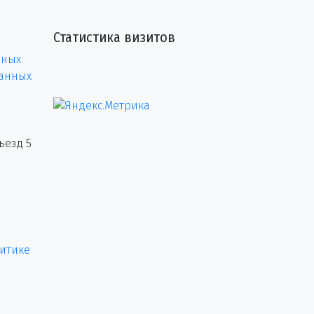
Статистика визитов
нных
данных
ъезд 5
итике