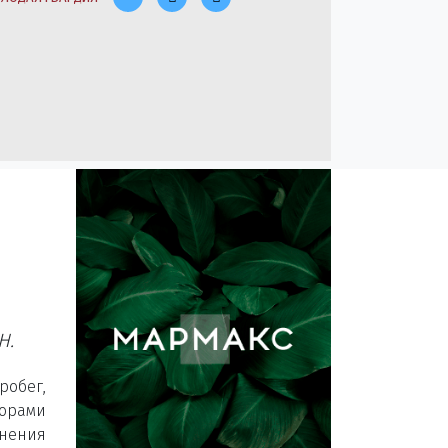
ИН
.
робег,
орами
нения