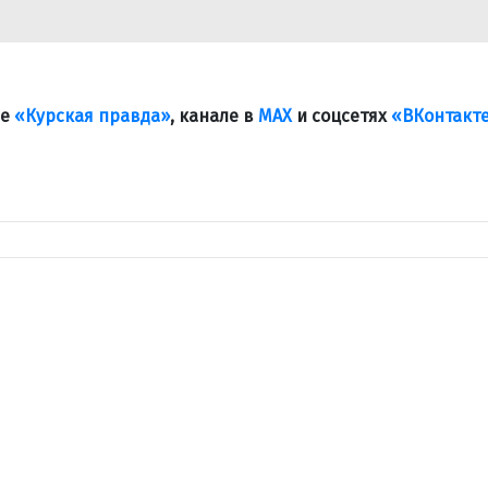
ле
«Курская правда»
, канале в
МАХ
и соцсетях
«ВКонтакт