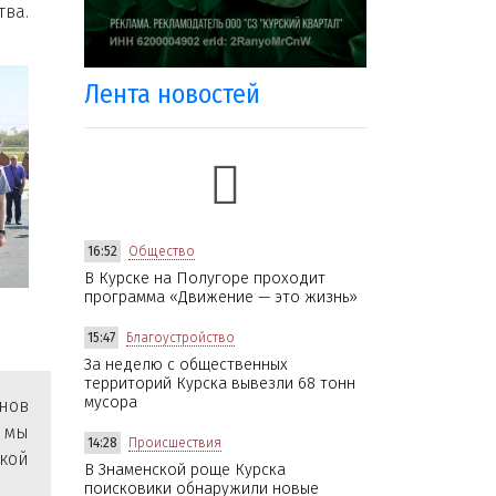
тва.
Лента новостей
16:52
Общество
В Курске на Полугоре проходит
программа «Движение — это жизнь»
15:47
Благоустройство
За неделю с общественных
территорий Курска вывезли 68 тонн
мусора
нов
 мы
14:28
Происшествия
кой
В Знаменской роще Курска
поисковики обнаружили новые