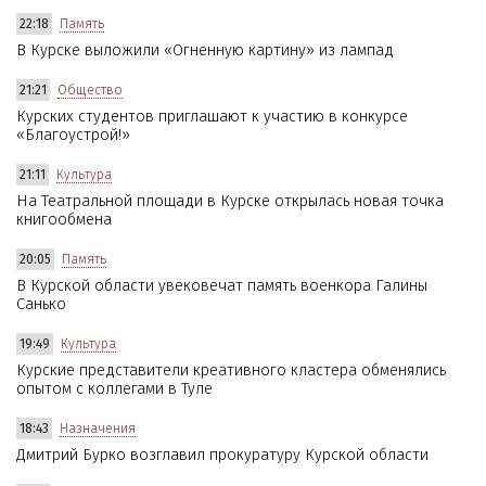
22:18
Память
В Курске выложили «Огненную картину» из лампад
21:21
Общество
Курских студентов приглашают к участию в конкурсе
«Благоустрой!»
21:11
Культура
На Театральной площади в Курске открылась новая точка
книгообмена
20:05
Память
В Курской области увековечат память военкора Галины
Санько
19:49
Культура
Курские представители креативного кластера обменялись
опытом с коллегами в Туле
18:43
Назначения
Дмитрий Бурко возглавил прокуратуру Курской области