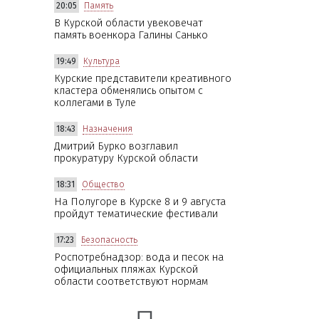
20:05
Память
В Курской области увековечат
память военкора Галины Санько
19:49
Культура
Курские представители креативного
кластера обменялись опытом с
коллегами в Туле
18:43
Назначения
Дмитрий Бурко возглавил
прокуратуру Курской области
18:31
Общество
На Полугоре в Курске 8 и 9 августа
пройдут тематические фестивали
17:23
Безопасность
Роспотребнадзор: вода и песок на
официальных пляжах Курской
области соответствуют нормам