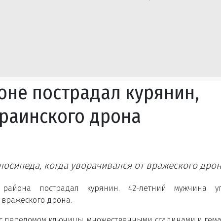
оне пострадал курянин,
краинского дрона
лосипеда, когда уворачивался от вражеского дрон
 района пострадал курянин. 42-летний мужчина у
 вражеского дрона.
с переломом ключицы, множественными ссадинами и гем