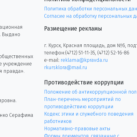
Политика обработки персональных да
Согласие на обработку персональных 
рационная
Размещение рекламы
г. Выдано
г. Курск, Красная площадь, дом №6, под
телефон:(4712) 51-11-35, (4712) 52-16-86
 общественных
e-mail:
reklama@kpravda.ru
ое учреждение
rkursklora@mail.ru
я правда».
Противодействие коррупции
Положение об антикоррупционной пол
План-перечень мероприятий по
ировна.
противодействию коррупции
Кодекс этики и служебного поведения
енко Серафима
работников
Нормативно-правовые акты
Формы документов, связанные с