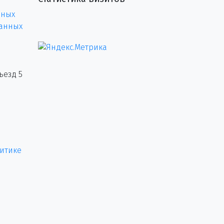
нных
данных
ъезд 5
итике