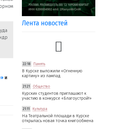
торном
Лента новостей
уда
андр
22:18
Память
В Курске выложили «Огненную
картину» из лампад
е»
и
21:21
Общество
Курских студентов приглашают к
участию в конкурсе «Благоустрой!»
21:11
Культура
На Театральной площади в Курске
открылась новая точка книгообмена