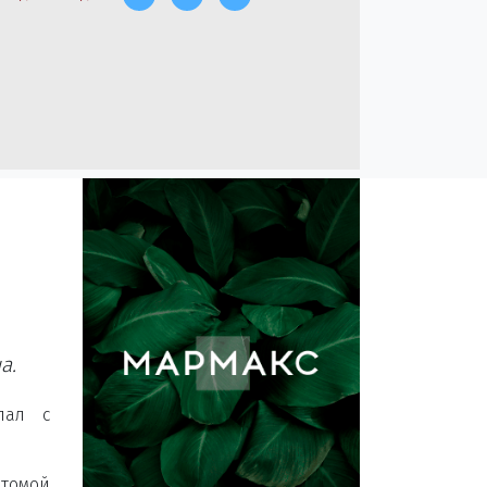
а.
пал с
атомой