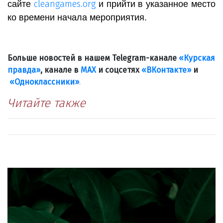
cleangames.org
сайте
и прийти в указанное место
ко времени начала мероприятия.
Больше новостей в нашем Telegram-канале
«Курская
правда»
, канале в
МАХ
и соцсетях
«ВКонтакте»
и
«Одноклассники»
.
Читайте также