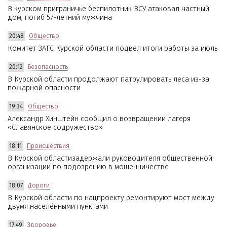
В курском приграничье беспилотник ВСУ атаковал частный
дом, погиб 57-летний мужчина
20:48
Общество
Комитет ЗАГС Курской области подвел итоги работы за июль
20:12
Безопасность
В Курской области продолжают патрулировать леса из-за
пожарной опасности
19:34
Общество
Александр Хинштейн сообщил о возвращении лагеря
«Славянское содружество»
18:11
Происшествия
В Курской областизадержали руководителя общественной
организации по подозрению в мошенничестве
18:07
Дороги
В Курской области по нацпроекту ремонтируют мост между
двумя населёнными пунктами
17:49
Здоровье