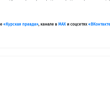
ле
«Курская правда»
, канале в
МАХ
и соцсетях
«ВКонтакт