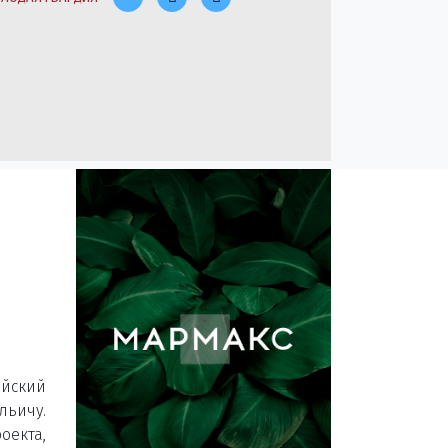
ийский
ьичу.
оекта,