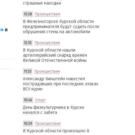
страшные находки
13:28
Происшествия
В Железногорске Курской области
предпринимателя будут судить после
е»
и
обрушения стены на автомобили
12:35
Происшествия
В Курской области нашли
артиллерийский снаряд времён
Великой Отечественной войны
11:33
Происшествия
Александр Хинштейн навестил
пострадавших при последних атаках
ВСУ курян
10:46
Спорт
День физкультурника в Курске
начался с забега
10:29
Происшествия
В Курской области произошло 8