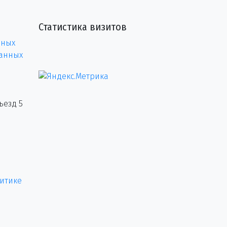
Статистика визитов
нных
данных
ъезд 5
итике