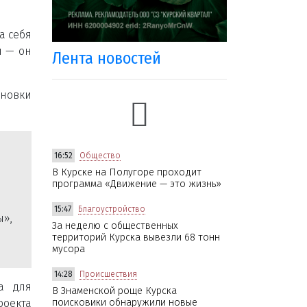
а себя
н — он
Лента новостей
ановки
16:52
Общество
н
В Курске на Полугоре проходит
программа «Движение — это жизнь»
15:47
Благоустройство
ы»,
За неделю с общественных
территорий Курска вывезли 68 тонн
мусора
14:28
Происшествия
а для
В Знаменской роще Курска
роекта
поисковики обнаружили новые