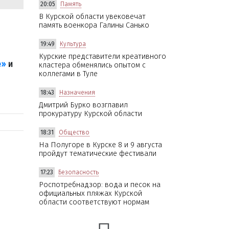
20:05
Память
В Курской области увековечат
память военкора Галины Санько
19:49
Культура
Курские представители креативного
е»
и
кластера обменялись опытом с
коллегами в Туле
18:43
Назначения
Дмитрий Бурко возглавил
прокуратуру Курской области
18:31
Общество
На Полугоре в Курске 8 и 9 августа
пройдут тематические фестивали
17:23
Безопасность
Роспотребнадзор: вода и песок на
официальных пляжах Курской
области соответствуют нормам