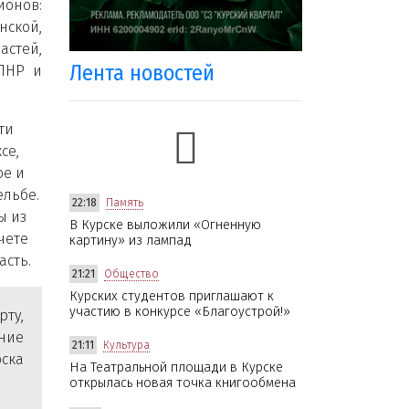
ионов:
ской,
астей,
Лента новостей
 ЛНР и
ти
се,
ое и
ельбе.
22:18
Память
ы из
В Курске выложили «Огненную
чете
картину» из лампад
асть.
21:21
Общество
Курских студентов приглашают к
участию в конкурсе «Благоустрой!»
рту,
ние
21:11
Культура
ска
На Театральной площади в Курске
открылась новая точка книгообмена