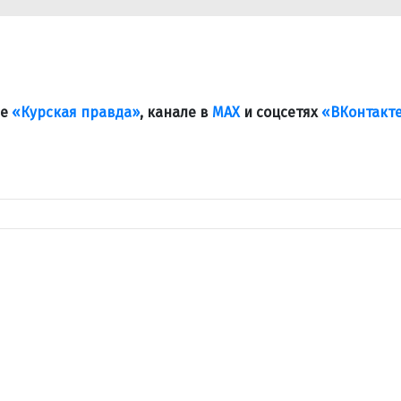
ле
«Курская правда»
, канале в
МАХ
и соцсетях
«ВКонтакт