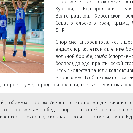
спортсмены из нескольких рег
Курской, Белгородской, Брян
Волгоградской, Херсонской обл
Севастопольского края, Крыма,
ДНР.
Спортсмены соревновались в шес
видах спорта: легкой атлетике, бок
вольной борьбе, самбо (спортивн
боевое), дзюдо, практической стр
Весь пьедестал заняли коллектив
Черноземья. В общекомандном за
ь, второе — у Белгородской области, третьи — Брянская обл
ий любимым спортом. Уверен, те, кто посвящает жизнь спо
лаю спортсменам побед. Спорт — важнейшее направле
крепкое Отечество, сильная Россия! – отметил мэр Кур