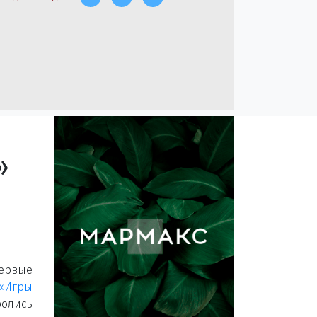
»
ервые
«Игры
лись