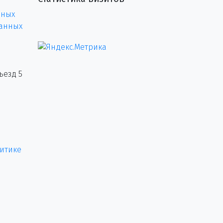
нных
данных
ъезд 5
итике