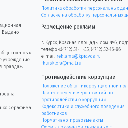
Политика обработки персональных да
Согласие на обработку персональных 
рационная
Размещение рекламы
г. Выдано
г. Курск, Красная площадь, дом №6, под
телефон:(4712) 51-11-35, (4712) 52-16-86
 общественных
e-mail:
reklama@kpravda.ru
ое учреждение
rkursklora@mail.ru
я правда».
Противодействие коррупции
Положение об антикоррупционной пол
План-перечень мероприятий по
ировна.
противодействию коррупции
Кодекс этики и служебного поведения
енко Серафима
работников
Нормативно-правовые акты
Формы документов, связанные с