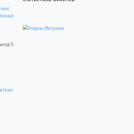
нных
данных
ъезд 5
итике