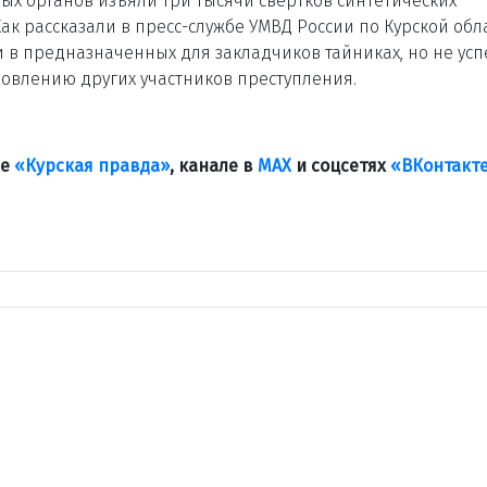
х органов изъяли три тысячи свёртков синтетических
ак рассказали в пресс-службе УМВД России по Курской обла
 в предназначенных для закладчиков тайниках, но не усп
новлению других участников преступления.
ле
«Курская правда»
, канале в
МАХ
и соцсетях
«ВКонтакт