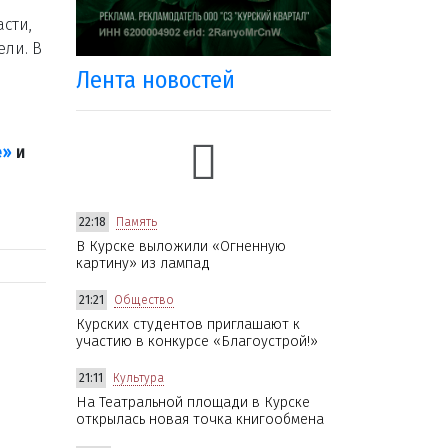
сти,
ели. В
Лента новостей
е»
и
22:18
Память
В Курске выложили «Огненную
картину» из лампад
21:21
Общество
Курских студентов приглашают к
участию в конкурсе «Благоустрой!»
21:11
Культура
На Театральной площади в Курске
открылась новая точка книгообмена