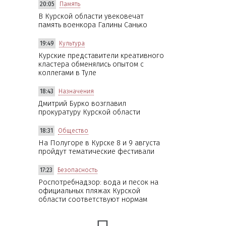
20:05
Память
В Курской области увековечат
память военкора Галины Санько
19:49
Культура
Курские представители креативного
кластера обменялись опытом с
коллегами в Туле
18:43
Назначения
Дмитрий Бурко возглавил
прокуратуру Курской области
18:31
Общество
На Полугоре в Курске 8 и 9 августа
пройдут тематические фестивали
17:23
Безопасность
Роспотребнадзор: вода и песок на
официальных пляжах Курской
области соответствуют нормам