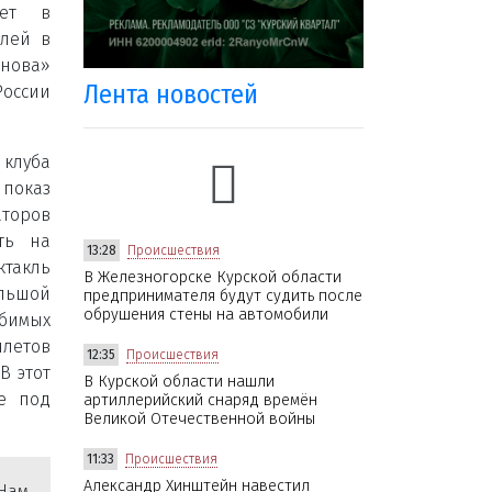
дет в
олей в
нова»
Лента новостей
России
клуба
показ
торов
сть на
13:28
Происшествия
такль
В Железногорске Курской области
ольшой
предпринимателя будут судить после
обрушения стены на автомобили
юбимых
илетов
12:35
Происшествия
В этот
В Курской области нашли
не под
артиллерийский снаряд времён
Великой Отечественной войны
11:33
Происшествия
Александр Хинштейн навестил
 Нам