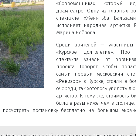
«Современника», который и
драмтеатре. Одну из главных р
спектакле «Женитьба Бальзами
исполняет народная артистка 
Марина Неёлова.
Среди зрителей — участницы 
«Курское долголетие». Про 
спектакля узнали от организа
проекта. Говорят, чтобы попа
самый первый московский спек
«Ревизор» в Курске, стояли в б
очереди, так хотелось увидеть л
артистов. К тому же, стоимость б
была в разы ниже, чем в столице. 
 посмотреть постановку бесплатно на большом экра
 на большом экране всё хорошо видно и звук прекрасный.