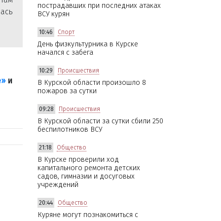
пострадавших при последних атаках
лась
ВСУ курян
10:46
Спорт
День физкультурника в Курске
начался с забега
10:29
Происшествия
е»
и
В Курской области произошло 8
пожаров за сутки
09:28
Происшествия
В Курской области за сутки сбили 250
беспилотников ВСУ
21:18
Общество
В Курске проверили ход
капитального ремонта детских
садов, гимназии и досуговых
учреждений
20:44
Общество
Куряне могут познакомиться с