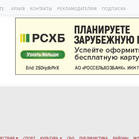
ТЕ
АРХИВ
КОНТАКТЫ
РЕКЛАМОДАТЕЛЯМ
ПОДПИСКА
ЕСТВИЯ
СПОРТ
КУЛЬТУРА
СВО
ПУБЛИЦИСТИКА
РАЙОНЫ
МО