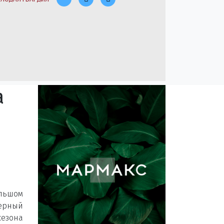
а
льшом
ерный
езона