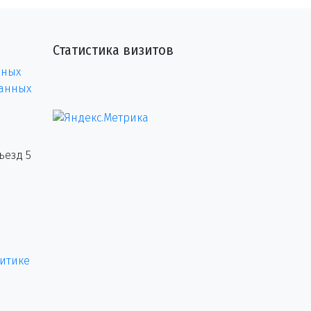
Статистика визитов
нных
данных
ъезд 5
итике