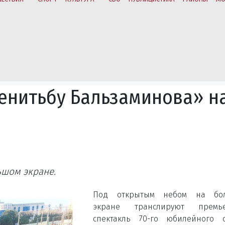
енитьбу Бальзаминова» н
ьшом экране.
Под открытым небом на бо
экране транслируют премь
спектакль 70-го юбилейного с