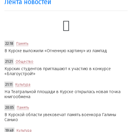
Лента новостей
22:18
Память
В Курске выложили «Огненную картину» из лампад
21:21
Общество
Курских студентов приглашают к участию в конкурсе
«Благоустрой!»
21:11
Культура
На Театральной площади в Курске открылась новая точка
книгообмена
20:05
Память
В Курской области увековечат память военкора Галины
Санько
19:49
Культура