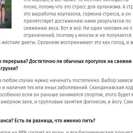
плохо, потому что это стресс для организма. А стр
это выработка кортизола, гормона стресса, а он
препятствует достижению нами результатов по
снижению веса. Вот и всё. Ни один человек не 
ограничений, поэтому у многих и не получается
ь жёсткие диеты. Организм воспринимает это как голод, и в
о перерыва? Достаточно ли обычных прогулок на свежем
грузки?
 в любом случае нужно начинать постепенно. Выбор зависи
я и наличия тех или иных заболеваний. Скандинавская хо
особенно если он раньше занимался спортом, этого будет 
нажёрном зале, и групповые занятия фитнесом, и йогу. Сам
нса? Есть ли разница, что именно пить?
етки на 99% состоят из воды, и все биохимические процес