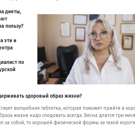
на диеты,
ают
на пользу?
а эти и
ентра
иалист по
урской
ддерживать здоровый образ жизни?
ствует волшебная таблетка, которая поможет прийти в хо
браза жизни надо следовать всегда. Весна длится три меся
л за собой, то хорошей физической формы за такой корот