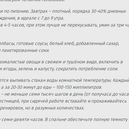
 по питанию. Завтрак – плотный, порядка 30-40% дневных
дения, в идеале с 7 до 9 утра.
4-5 часов, при этом лучше не перекусывать, ужин за три ч
лбасы, готовые соусы, белый хлеб, добавленный сахар,
и пакетированные соки.
ахмалистые овощи в свежем и тушёном виде, включить в
и ягоды, зелень и капусту, сократить потребление соли.
ется выпивать стакан воды комнатной температуры. Кажды
 а за 20-30 минут до еды – 100-150 миллилитров.
– не меньше семи тысяч шагов в день (от получаса до часа
естницей, при сидячей работе вставайте и прохаживайтесь
ренировок, но в разумных количествах.
семи-девяти часов. В спальне обеспечьте полную темноту 