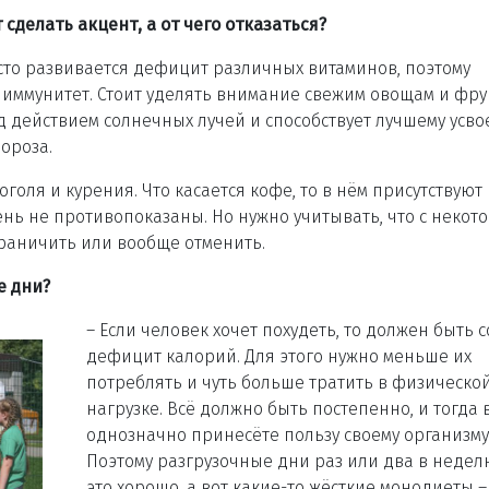
 сделать акцент, а от чего отказаться?
асто развивается дефицит различных витаминов, поэтому
ммунитет. Стоит уделять внимание свежим овощам и фру
д действием солнечных лучей и способствует лучшему усв
ороза.
оголя и курения. Что касается кофе, то в нём присутствуют
ень не противопоказаны. Но нужно учитывать, что с некот
граничить или вообще отменить.
е дни?
– Если человек хочет похудеть, то должен быть 
дефицит калорий. Для этого нужно меньше их
потреблять и чуть больше тратить в физическо
нагрузке. Всё должно быть постепенно, и тогда 
однозначно принесёте пользу своему организму
Поэтому разгрузочные дни раз или два в недел
это хорошо, а вот какие-то жёсткие монодиеты –