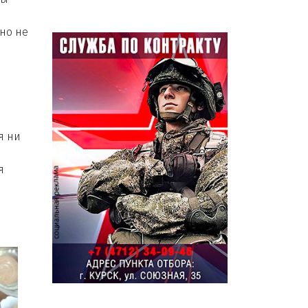
жно не
я ни
я