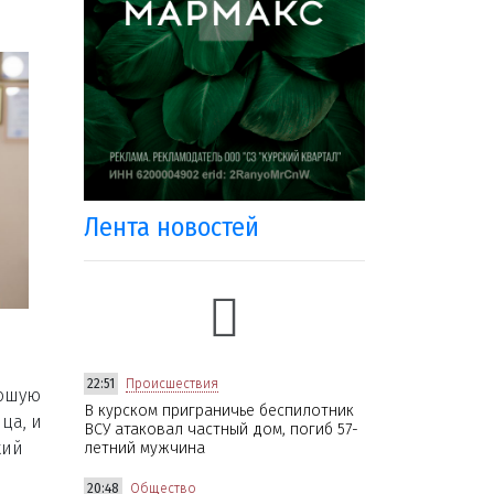
Лента новостей
22:51
Происшествия
рошую
В курском приграничье беспилотник
ца, и
ВСУ атаковал частный дом, погиб 57-
кий
летний мужчина
20:48
Общество