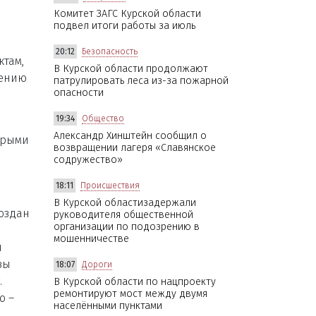
Комитет ЗАГС Курской области
подвел итоги работы за июль
20:12
Безопасность
ктам,
В Курской области продолжают
оению
патрулировать леса из-за пожарной
опасности
19:34
Общество
Александр Хинштейн сообщил о
орыми
возвращении лагеря «Славянское
содружество»
18:11
Происшествия
В Курской областизадержали
создан
руководителя общественной
организации по подозрению в
мошенничестве
й
вы
18:07
Дороги
.
В Курской области по нацпроекту
ремонтируют мост между двумя
ю –
населёнными пунктами