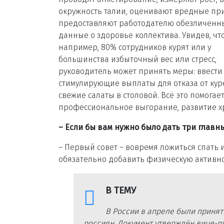
окружность талии, оценивают вредные пр
предоставляют работодателю обезличенн
данные о здоровье коллектива. Увидев, что
например, 80% сотрудников курят или у
большинства избыточный вес или стресс,
руководитель может принять меры: ввести
стимулирующие выплаты для отказа от кур
свежие салаты в столовой. Всё это помога
профессиональное выгорание, развитие х
– Если бы вам нужно было дать три главн
– Первый совет – вовремя ложиться спать 
обязательно добавить физическую активно
В ТЕМУ
В России в апреле были приня
россиян. Документ утверждён вице-п