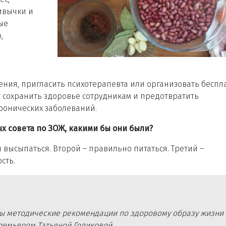
ивычки и
ые
,
ения, пригласить психотерапевта или организовать бесп
ет сохранить здоровье сотрудникам и предотвратить
ронических заболеваний.
ых совета по ЗОЖ, какими бы они были?
и высыпаться. Второй – правильно питаться. Третий –
сть.
ты методические рекомендации по здоровому образу жизни
ремьером Татьяной Голиковой.