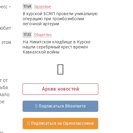
есс –
17:49
Здоровье
В курской БСМП провели уникальную
операцию при тромбоэмболии
легочной артерии
любит
17:33
Общество
 этом
На Никитском кладбище в Курске
нашли серебряный крест времён
Кавказской войны
т от
дьба
Архив новостей
мало.
ое
Подписаться ВКонтакте
Подписаться на Одноклассники
сы