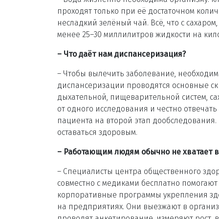
проходят только при её достаточном колич
несладкий зелёный чай. Всё, что с сахаром
менее 25–30 миллилитров жидкости на кило
– Что даёт нам диспансеризация?
– Чтобы вылечить заболевание, необходимо
диспансеризации проводятся основные ск
дыхательной, пищеварительной систем, сах
от одного исследования и честно отвечать 
пациента на второй этап дообследования. 
оставаться здоровым.
– Работающим людям обычно не хватает в
– Специалисты центра общественного здо
совместно с медиками бесплатно помогают
корпоративные программы укрепления зд
на предприятиях. Они выезжают в органи
проводят анкетирование, измеряют рост, в