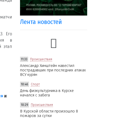
оманда
 матчи
Лента новостей
3. Его
тия в
й этап
11:33
Происшествия
Александр Хинштейн навестил
пострадавших при последних атаках
ВСУ курян
10:46
Спорт
День физкультурника в Курске
начался с забега
е»
и
10:29
Происшествия
В Курской области произошло 8
пожаров за сутки