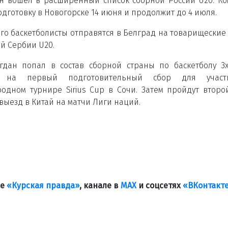
н вошел в расширенный список сборной России U20. К
одготовку в Новогорске 14 июня и продолжит до 4 июля.
ого баскетболисты отправятся в Белград на товарищеские
ой Сербии U20.
гдан попал в состав сборной страны по баскетболу 3х
и на первый подготовительный сбор для учас
одном турнире Sirius Cup в Сочи. Затем пройдут второ
 выезд в Китай на матчи Лиги наций.
ле
«Курская правда»
, канале в
МАХ
и соцсетях
«ВКонтакт