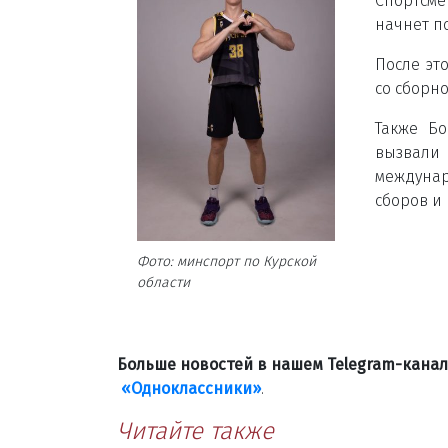
Спортсме
начнет п
После эт
со сборн
Также Бо
вызвал
междунар
сборов и
Фото: минспорт по Курской
области
Больше новостей в нашем Telegram-кана
«Одноклассники»
.
Читайте также