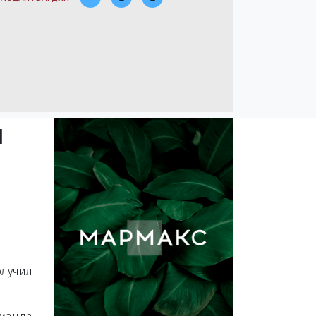
л
олучил