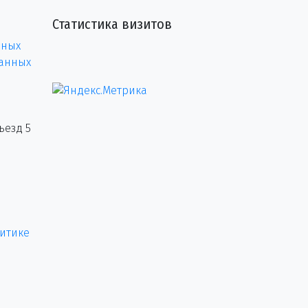
Статистика визитов
нных
данных
ъезд 5
итике