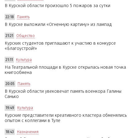
В Курской области произошло 5 пожаров за сутки
22:18
Память
В Курске выложили «Огненную картину» из лампад
21:21
Общество
Курских студентов приглашают к участию в конкурсе
«Благоустрой!»
21:11
Культура
На Театральной площади в Курске открылась новая точка
книгообмена
20:05
Память
В Курской области увековечат память военкора Галины
Санько
19:49
Культура
Курские представители креативного кластера обменялись
опытом с коллегами в Туле
18:43
Назначения