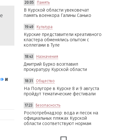
20:05
Память
В Курской области увековечат
не
память военкора Галины Санько
19:49
Культура
Курские представители креативного
кластера обменялись опытом с
коллегами в Туле
18:43
Назначения
Дмитрий Бурко возглавил
прокуратуру Курской области
е»
и
18:31
Общество
На Полугоре в Курске 8 и 9 августа
пройдут тематические фестивали
17:23
Безопасность
Роспотребнадзор: вода и песок на
официальных пляжах Курской
области соответствуют нормам