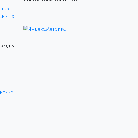
нных
данных
ъезд 5
итике