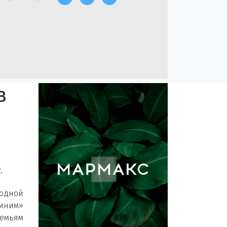
в
»
.
одной
мним»
емьям