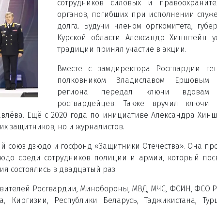
сотрудников силовых и правоохраните
органов, погибших при исполнении служ
долга. Будучи членом оргкомитета, губе
Курской области Александр Хинштейн 
традиции принял участие в акции.
Вместе с замдиректора Росгвардии ге
полковником Владиславом Ершовым 
региона передал ключи вдовам
росгвардейцев. Также вручил ключи 
влёва. Ещё с 2020 года по инициативе Александра Хин
х защитников, но и журналистов.
 союз дзюдо и госфонд «Защитники Отечества». Она пр
зюдо среди сотрудников полиции и армии, который по
ия состоялись в двадцатый раз.
авителей Росгвардии, Минобороны, МВД, МЧС, ФСИН, ФСО Р
а, Киргизии, Республики Беларусь, Таджикистана, Ту