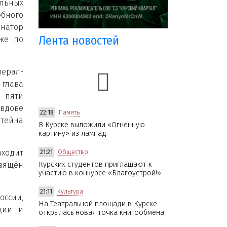
льных
ебного
рнатор
Лента новостей
уже по
нерал-
глава
 пяти
вдове
22:18
Память
штейна
В Курске выложили «Огненную
картину» из лампад
оходит
21:21
Общество
свящён
Курских студентов приглашают к
участию в конкурсе «Благоустрой!»
21:11
Культура
оссии,
На Театральной площади в Курске
рции и
открылась новая точка книгообмена