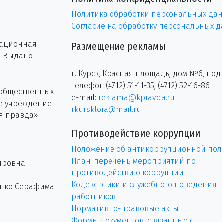
Политика обработки персональных да
Согласие на обработку персональных 
рационная
Размещение рекламы
г. Выдано
г. Курск, Красная площадь, дом №6, под
телефон:(4712) 51-11-35, (4712) 52-16-86
 общественных
e-mail:
reklama@kpravda.ru
ое учреждение
rkursklora@mail.ru
я правда».
Противодействие коррупции
Положение об антикоррупционной пол
План-перечень мероприятий по
ировна.
противодействию коррупции
Кодекс этики и служебного поведения
енко Серафима
работников
Нормативно-правовые акты
Формы документов, связанные с