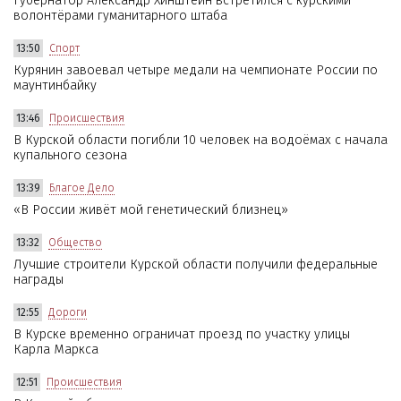
Губернатор Александр Хинштейн встретился с курскими
волонтёрами гуманитарного штаба
13:50
Спорт
Курянин завоевал четыре медали на чемпионате России по
маунтинбайку
13:46
Происшествия
В Курской области погибли 10 человек на водоёмах с начала
купального сезона
13:39
Благое Дело
«В России живёт мой генетический близнец»
13:32
Общество
Лучшие строители Курской области получили федеральные
награды
12:55
Дороги
В Курске временно ограничат проезд по участку улицы
Карла Маркса
12:51
Происшествия