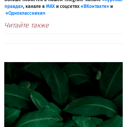
правда»
, канале в
МАХ
и соцсетях
«ВКонтакте»
и
«Одноклассники»
.
Читайте также