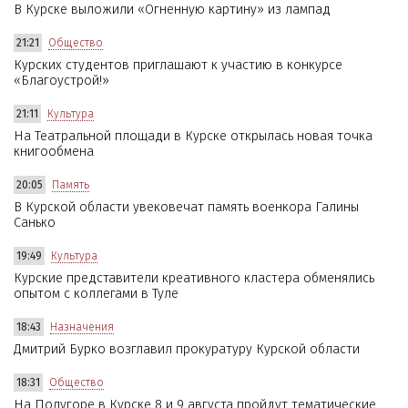
В Курске выложили «Огненную картину» из лампад
21:21
Общество
Курских студентов приглашают к участию в конкурсе
«Благоустрой!»
21:11
Культура
На Театральной площади в Курске открылась новая точка
книгообмена
20:05
Память
В Курской области увековечат память военкора Галины
Санько
19:49
Культура
Курские представители креативного кластера обменялись
опытом с коллегами в Туле
18:43
Назначения
Дмитрий Бурко возглавил прокуратуру Курской области
18:31
Общество
На Полугоре в Курске 8 и 9 августа пройдут тематические