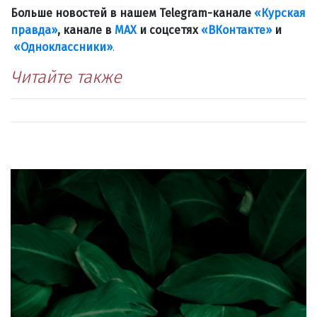
Больше новостей в нашем Telegram-канале
«Курская
правда»
, канале в
МАХ
и соцсетях
«ВКонтакте»
и
«Одноклассники»
.
Читайте также