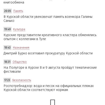
книгообмена
20:05
Память
В Курской области увековечат память военкора Галины
Санько
19:49
Культура
Курские представители креативного кластера обменялись
опытом с коллегами в Туле
18:43
Назначения
Дмитрий Бурко возглавил прокуратуру Курской области
18:31
Общество
На Полугоре в Курске 8 и 9 августа пройдут тематические
фестивали
17:23
Безопасность
Роспотребнадзор: вода и песок на официальных пляжах
Курской области соответствуют нормам