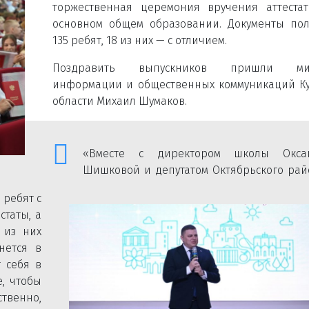
торжественная церемония вручения аттеста
основном общем образовании. Документы по
135 ребят, 18 из них — с отличием.
Поздравить выпускников пришли ми
информации и общественных коммуникаций К
области Михаил Шумаков.
«Вместе с директором школы Окса
Шишковой и депутатом Октябрьского рай
 ребят с
статы, а
 из них
нется в
т себя в
е, чтобы
твенно,