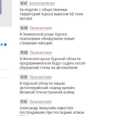
15:47
Благоустройство
За неделю с общественных
территорий Курска вывезли 68 тонн
мусора
14:28
Происшествия
В Знаменской роще Курска
поисковики обнаружили новые
страшные находки
е»
и
13:28
Происшествия
В Железногорске Курской области
предпринимателя будут судить после
обрушения стены на автомобили
12:35
Происшествия
В Курской области нашли
артиллерийский снаряд времён
Великой Отечественной войны
11:33
Происшествия
Александр Хинштейн навестил
пострадавших при последних атаках