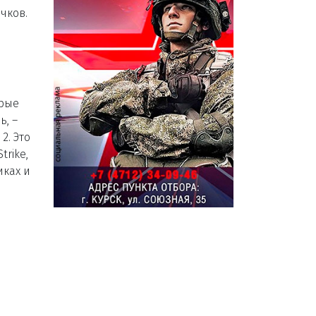
чков.
орые
ь, –
2. Это
rike,
иках и