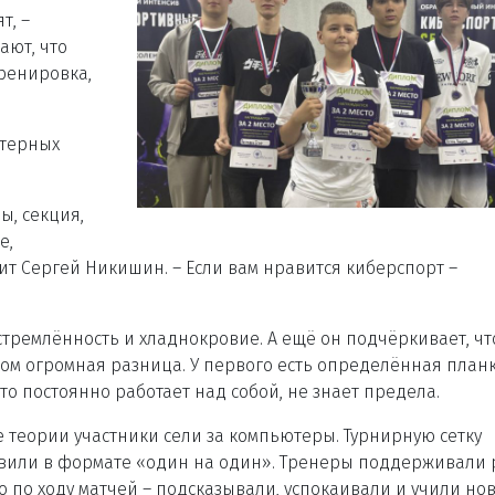
т, –
ают, что
тренировка,
ютерных
ы, секция,
е,
рит Сергей Никишин. – Если вам нравится киберспорт –
тремлённость и хладнокровие. А ещё он подчёркивает, чт
м огромная разница. У первого есть определённая планк
кто постоянно работает над собой, не знает предела.
е теории участники сели за компьютеры. Турнирную сетку
авили в формате «один на один». Тренеры поддерживали 
о по ходу матчей – подсказывали, успокаивали и учили но