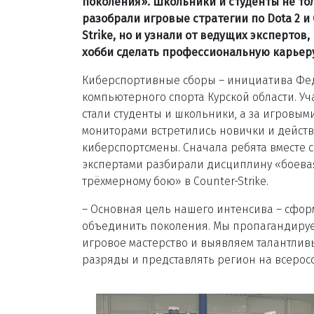
поколения». Школьники и студенты не то
разобрали игровые стратегии по Dota 2 и 
Strike, но и узнали от ведущих экспертов, 
хобби сделать профессиональную карьер
Киберспортивные сборы – инициатива Ф
компьютерного спорта Курской области. У
стали студенты и школьники, а за игровым
мониторами встретились новички и дейст
киберспортсмены. Сначала ребята вместе с
экспертами разбирали дисциплину «боевая 
трёхмерному бою» в Counter-Strike.
– Основная цель нашего интенсива – сфор
объединить поколения. Мы пропагандируе
игровое мастерство и выявляем талантливы
разряды и представлять регион на всеросс