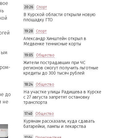
овое
20:26
Спорт
нь
В Курской области открыли новую
кой
площадку ГТО
19:28
Спорт
ргей
Александр Хинштейн открыл в
Медвенке теннисные корты
ным
19:05
Общество
Жители пострадавших при ЧС
ром-
регионов смогут получить льготные
кредиты до 300 тысяч рублей
18:24
Общество
На участке улицы Радищева в Курске
ве до
с 27 августа запретят остановку
и не
транспорта
17:40
Общество
Курянам рассказали, куда сдавать
батарейки, лампы и лекарства
17:04
Происшествия