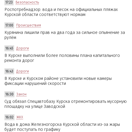
17:23
Безопасность
Роспотребнадзор: вода и песок на официальных пляжах
Курской области соответствуют нормам
17:00
Происшествия
Курянина лишили прав на два года за сильное опьянение за
рулём
16:45
Дороги
В Курске выполнили более половины плана капитального
ремонта дорог
16:43
Дороги
В Курске и Курском районе установили новые камеры
фиксации нарушений скорости
16:30
Закон
Суд обязал Спецавтобазу Курска отремонтировать мусорную
площадку на улице Заводской
16:02
ЖКХ
Вода в дома Железногорска Курской области из-за жары
будет поступать по графику