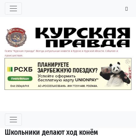
Газета "Курская правда". Всегда актуальные новости в Курске и Курской области. События и
происшествия.
Школьники делают ход конём