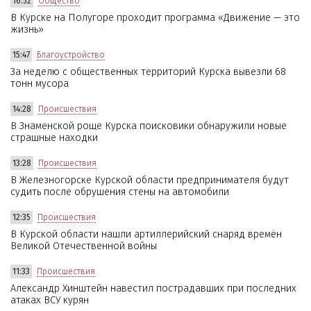
16:52
Общество
В Курске на Полугоре проходит программа «Движение — это
жизнь»
15:47
Благоустройство
За неделю с общественных территорий Курска вывезли 68
тонн мусора
14:28
Происшествия
В Знаменской роще Курска поисковики обнаружили новые
страшные находки
13:28
Происшествия
В Железногорске Курской области предпринимателя будут
судить после обрушения стены на автомобили
12:35
Происшествия
В Курской области нашли артиллерийский снаряд времён
Великой Отечественной войны
11:33
Происшествия
Александр Хинштейн навестил пострадавших при последних
атаках ВСУ курян