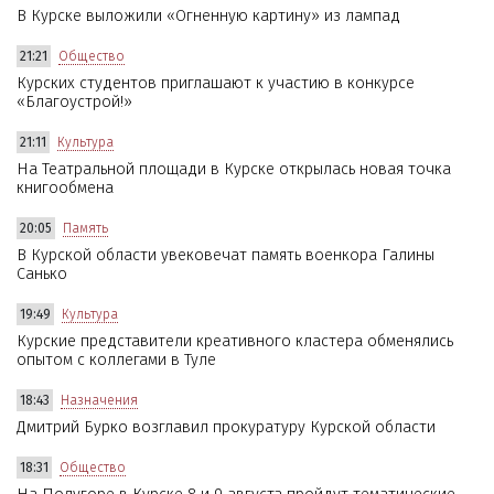
В Курске выложили «Огненную картину» из лампад
21:21
Общество
Курских студентов приглашают к участию в конкурсе
«Благоустрой!»
21:11
Культура
На Театральной площади в Курске открылась новая точка
книгообмена
20:05
Память
В Курской области увековечат память военкора Галины
Санько
19:49
Культура
Курские представители креативного кластера обменялись
опытом с коллегами в Туле
18:43
Назначения
Дмитрий Бурко возглавил прокуратуру Курской области
18:31
Общество