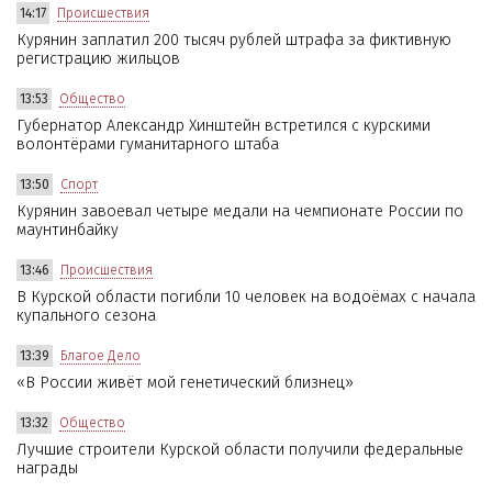
14:17
Происшествия
Курянин заплатил 200 тысяч рублей штрафа за фиктивную
регистрацию жильцов
13:53
Общество
Губернатор Александр Хинштейн встретился с курскими
волонтёрами гуманитарного штаба
13:50
Спорт
Курянин завоевал четыре медали на чемпионате России по
маунтинбайку
13:46
Происшествия
В Курской области погибли 10 человек на водоёмах с начала
купального сезона
13:39
Благое Дело
«В России живёт мой генетический близнец»
13:32
Общество
Лучшие строители Курской области получили федеральные
награды