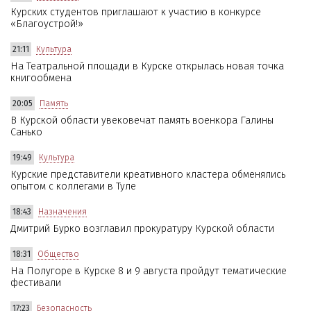
Курских студентов приглашают к участию в конкурсе
«Благоустрой!»
21:11
Культура
На Театральной площади в Курске открылась новая точка
книгообмена
20:05
Память
В Курской области увековечат память военкора Галины
Санько
19:49
Культура
Курские представители креативного кластера обменялись
опытом с коллегами в Туле
18:43
Назначения
Дмитрий Бурко возглавил прокуратуру Курской области
18:31
Общество
На Полугоре в Курске 8 и 9 августа пройдут тематические
фестивали
17:23
Безопасность