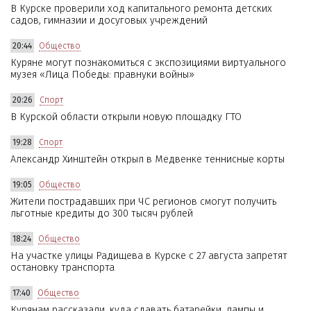
В Курске проверили ход капитального ремонта детских
садов, гимназии и досуговых учреждений
20:44
Общество
Куряне могут познакомиться с экспозициями виртуального
музея «Лица Победы: правнуки войны»
20:26
Спорт
В Курской области открыли новую площадку ГТО
19:28
Спорт
Александр Хинштейн открыл в Медвенке теннисные корты
19:05
Общество
Жители пострадавших при ЧС регионов смогут получить
льготные кредиты до 300 тысяч рублей
18:24
Общество
На участке улицы Радищева в Курске с 27 августа запретят
остановку транспорта
17:40
Общество
Курянам рассказали, куда сдавать батарейки, лампы и