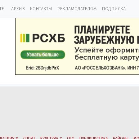
ТЕ
АРХИВ
КОНТАКТЫ
РЕКЛАМОДАТЕЛЯМ
ПОДПИСКА
ЕСТВИЯ
СПОРТ
КУЛЬТУРА
СВО
ПУБЛИЦИСТИКА
РАЙОНЫ
МО