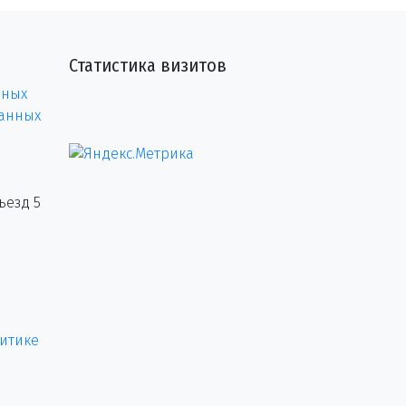
Статистика визитов
нных
данных
ъезд 5
итике