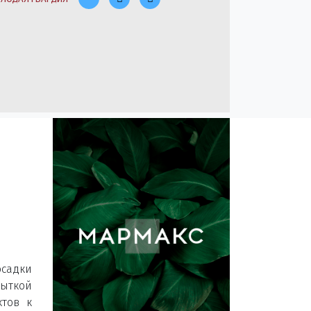
осадки
пыткой
ктов к