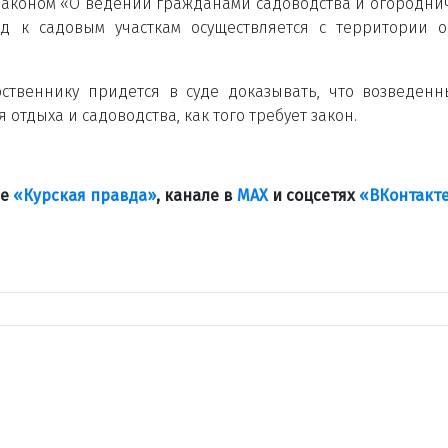
 законом «О ведении гражданами садоводства и огородни
д к садовым участкам осуществляется с территории 
бственнику придется в суде доказывать, что возведен
тдыха и садоводства, как того требует закон.
ле
«Курская правда»
, канале в
МАХ
и соцсетях
«ВКонтакт