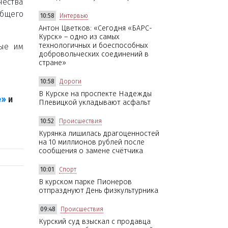
чества
общего
10:58
Интервью
Антон Цветков: «Сегодня «БАРС-
Курск» – одно из самых
технологичных и боеспособных
ные им
добровольческих соединений в
стране»
10:58
Дороги
В Курске на проспекте Надежды
е»
и
Плевицкой укладывают асфальт
10:52
Происшествия
Курянка лишилась драгоценностей
на 10 миллионов рублей после
сообщения о замене счётчика
10:01
Спорт
В курском парке Пионеров
отпразднуют День физкультурника
09:48
Происшествия
Курский суд взыскал с продавца