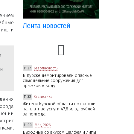
ением
абные
Лента новостей
нию, и
о
и
11:37
Безопасность
ки
В Курске демонтировали опасные
самодельные сооружения для
прыжков в воду
11:32
Статистика
едения
Жители Курской области потратили
города
на платные услуги 47,8 млрд рублей
шении
за полгода
мотрит
11:00
Мёд-2026
тками,
Выходные со вкусом шалфея и липы