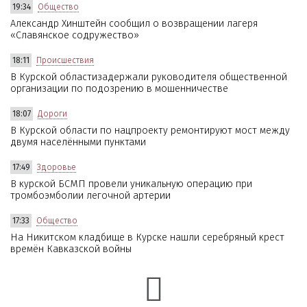
19:34
Общество
Александр Хинштейн сообщил о возвращении лагеря
«Славянское содружество»
18:11
Происшествия
В Курской областизадержали руководителя общественной
организации по подозрению в мошенничестве
18:07
Дороги
В Курской области по нацпроекту ремонтируют мост между
двумя населёнными пунктами
17:49
Здоровье
В курской БСМП провели уникальную операцию при
тромбоэмболии легочной артерии
17:33
Общество
На Никитском кладбище в Курске нашли серебряный крест
времён Кавказской войны