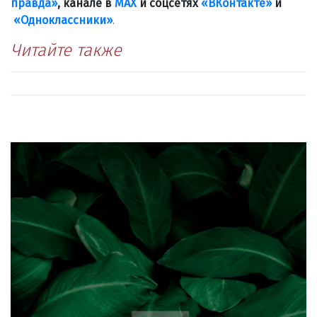
правда»
, канале в
МАХ
и соцсетях
«ВКонтакте»
и
«Одноклассники»
.
Читайте также