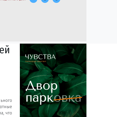
лей
льного
вотные
а, что