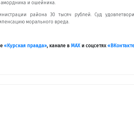
з намордника и ошейника.
инистрации района 30 тысяч рублей. Суд удовлетвор
компенсацию морального вреда.
ле
«Курская правда»
, канале в
МАХ
и соцсетях
«ВКонтакт