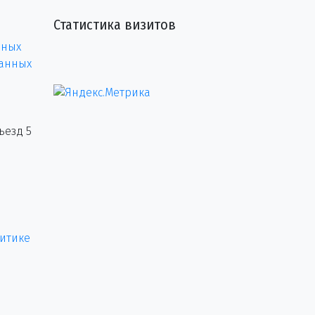
Статистика визитов
нных
данных
ъезд 5
итике