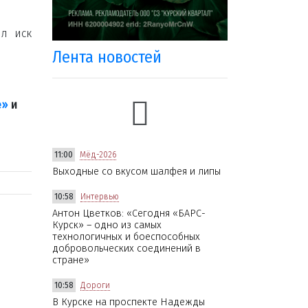
ил иск
Лента новостей
е»
и
11:00
Мёд-2026
Выходные со вкусом шалфея и липы
10:58
Интервью
Антон Цветков: «Сегодня «БАРС-
Курск» – одно из самых
технологичных и боеспособных
добровольческих соединений в
стране»
10:58
Дороги
В Курске на проспекте Надежды