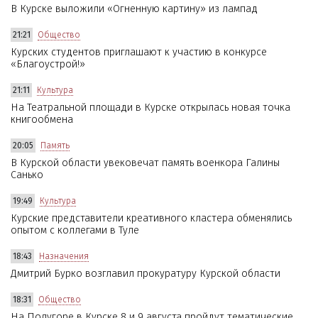
В Курске выложили «Огненную картину» из лампад
21:21
Общество
Курских студентов приглашают к участию в конкурсе
«Благоустрой!»
21:11
Культура
На Театральной площади в Курске открылась новая точка
книгообмена
20:05
Память
В Курской области увековечат память военкора Галины
Санько
19:49
Культура
Курские представители креативного кластера обменялись
опытом с коллегами в Туле
18:43
Назначения
Дмитрий Бурко возглавил прокуратуру Курской области
18:31
Общество
На Полугоре в Курске 8 и 9 августа пройдут тематические