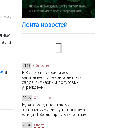
ждому
Лента новостей
одимо
ласти
21:18
Общество
е»
и
В Курске проверили ход
капитального ремонта детских
садов, гимназии и досуговых
учреждений
20:44
Общество
Куряне могут познакомиться с
экспозициями виртуального музея
«Лица Победы: правнуки войны»
20:26
Спорт