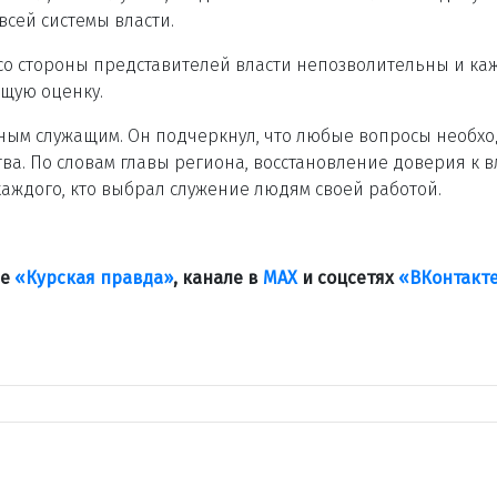
всей системы власти.
со стороны представителей власти непозволительны и ка
щую оценку.
ьным служащим. Он подчеркнул, что любые вопросы необх
тва. По словам главы региона, восстановление доверия к в
каждого, кто выбрал служение людям своей работой.
ле
«Курская правда»
, канале в
МАХ
и соцсетях
«ВКонтакт