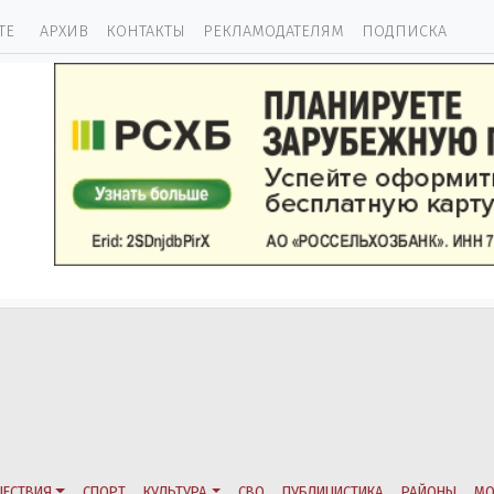
ТЕ
АРХИВ
КОНТАКТЫ
РЕКЛАМОДАТЕЛЯМ
ПОДПИСКА
ЕСТВИЯ
СПОРТ
КУЛЬТУРА
СВО
ПУБЛИЦИСТИКА
РАЙОНЫ
МО