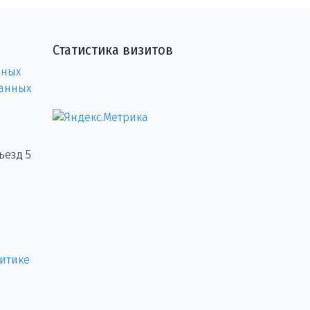
Статистика визитов
нных
данных
ъезд 5
итике