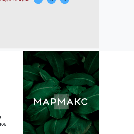
й
лов.