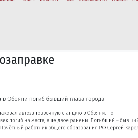
тозаправке
а в Обояни погиб бывший глава города
атаковал автозаправочную станцию в Обояни. По
ек погиб на месте, ещё двое ранены. Погибший – бывши
ы, Почётный работник общего образования РФ Сергей Каре