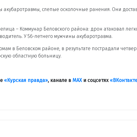
ы акубаротравмы, слепые осколочные ранения. Они дост
елица – Коммунар Беловского района: дрон атаковал легк
 водитель. У 56-летнего мужчины акубаротравма.
омам в Беловском районе, в результате пострадали четвер
рскую областную больницу.
ле
«Курская правда»
, канале в
МАХ
и соцсетях
«ВКонтакт