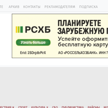
ТЕ
АРХИВ
КОНТАКТЫ
РЕКЛАМОДАТЕЛЯМ
ПОДПИСКА
ЕСТВИЯ
СПОРТ
КУЛЬТУРА
СВО
ПУБЛИЦИСТИКА
РАЙОНЫ
МО