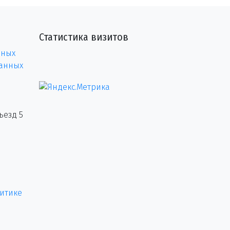
Статистика визитов
нных
данных
ъезд 5
итике