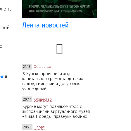
авлены
Лента новостей
овой
о
21:18
Общество
В Курске проверили ход
е»
и
капитального ремонта детских
садов, гимназии и досуговых
учреждений
20:44
Общество
Куряне могут познакомиться с
экспозициями виртуального музея
«Лица Победы: правнуки войны»
20:26
Спорт