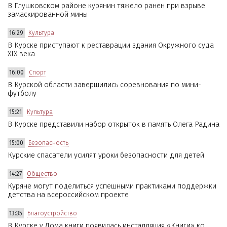
В Глушковском районе курянин тяжело ранен при взрыве
замаскированной мины
16:29
Культура
В Курске приступают к реставрации здания Окружного суда
XIX века
16:00
Спорт
В Курской области завершились соревнования по мини-
футболу
15:21
Культура
В Курске представили набор открыток в память Олега Радина
15:00
Безопасность
Курские спасатели усилят уроки безопасности для детей
14:27
Общество
Куряне могут поделиться успешными практиками поддержки
детства на всероссийском проекте
13:35
Благоустройство
В Курске у Дома книги появилась инсталляция «Книги» ко