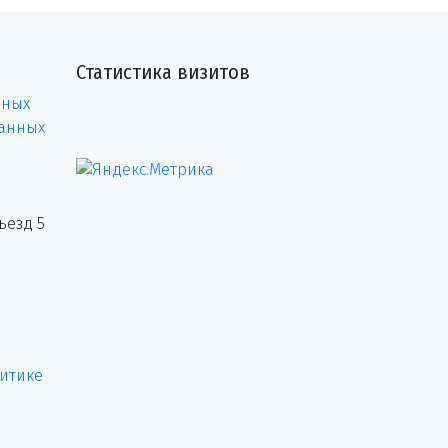
Статистика визитов
нных
данных
ъезд 5
итике