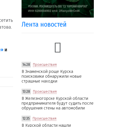
сетить
Лента новостей
това.
е»
и
14:28
Происшествия
В Знаменской роще Курска
поисковики обнаружили новые
страшные находки
13:28
Происшествия
В Железногорске Курской области
предпринимателя будут судить после
обрушения стены на автомобили
12:35
Происшествия
В Курской области нашли