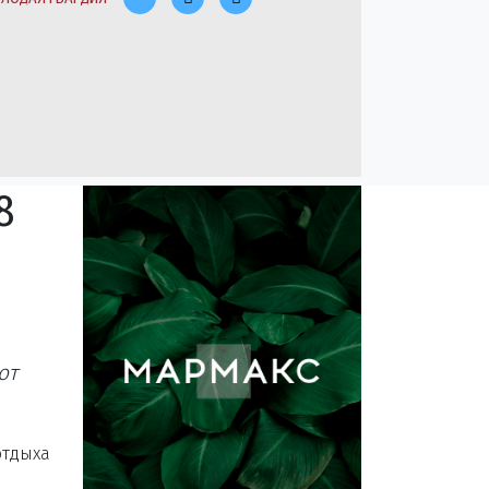
8
от
отдыха