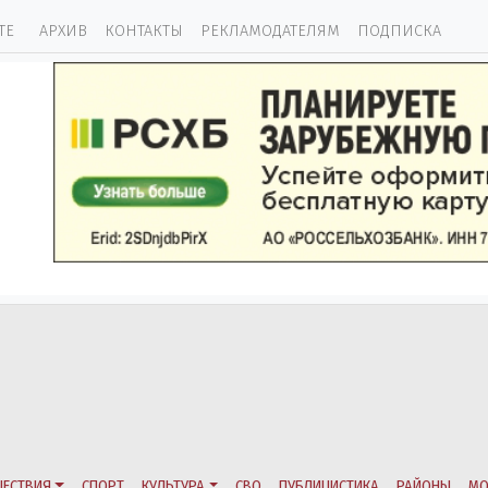
ТЕ
АРХИВ
КОНТАКТЫ
РЕКЛАМОДАТЕЛЯМ
ПОДПИСКА
ЕСТВИЯ
СПОРТ
КУЛЬТУРА
СВО
ПУБЛИЦИСТИКА
РАЙОНЫ
МО