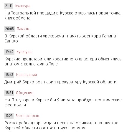
21:11
Культура
На Театральной площади в Курске открылась новая точка
книгообмена
20:05
Память
В Курской области увековечат память военкора Галины
Санько
19:49
Культура
Курские представители креативного кластера обменялись
опытом с коллегами в Туле
18:43
Назначения
Дмитрий Бурко возглавил прокуратуру Курской области
18:31
Общество
На Полугоре в Курске 8 и 9 августа пройдут тематические
фестивали
17:23
Безопасность
Роспотребнадзор: вода и песок на официальных пляжах
Курской области соответствуют нормам