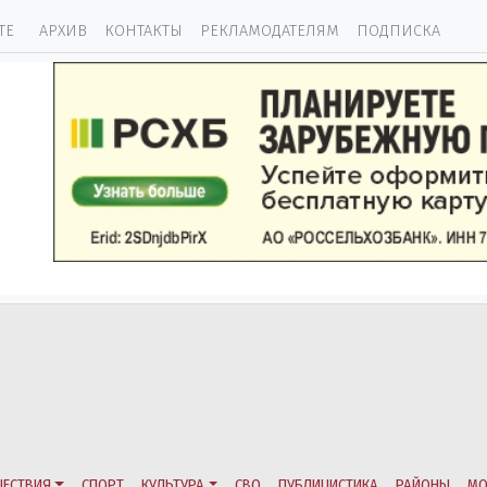
ТЕ
АРХИВ
КОНТАКТЫ
РЕКЛАМОДАТЕЛЯМ
ПОДПИСКА
ЕСТВИЯ
СПОРТ
КУЛЬТУРА
СВО
ПУБЛИЦИСТИКА
РАЙОНЫ
МО