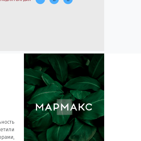
ность
сетили
юрами,