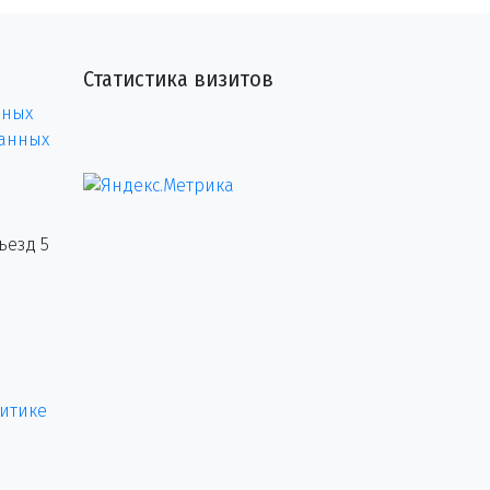
Статистика визитов
нных
данных
ъезд 5
итике