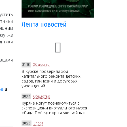
устить
тники
Лента новостей
ешним
азу же
удники
вцами
21:18
Общество
.
В Курске проверили ход
капитального ремонта детских
садов, гимназии и досуговых
учреждений
е»
и
20:44
Общество
Куряне могут познакомиться с
экспозициями виртуального музея
«Лица Победы: правнуки войны»
20:26
Спорт