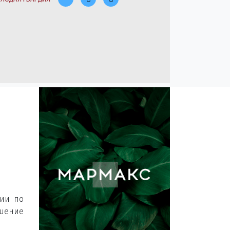
сии по
ушение