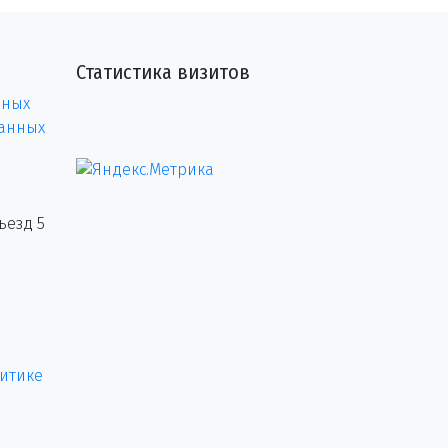
Статистика визитов
нных
данных
ъезд 5
итике