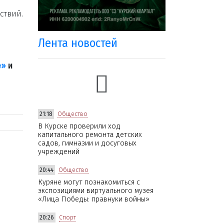
ствий.
Лента новостей
е»
и
21:18
Общество
В Курске проверили ход
капитального ремонта детских
садов, гимназии и досуговых
учреждений
20:44
Общество
Куряне могут познакомиться с
экспозициями виртуального музея
«Лица Победы: правнуки войны»
20:26
Спорт