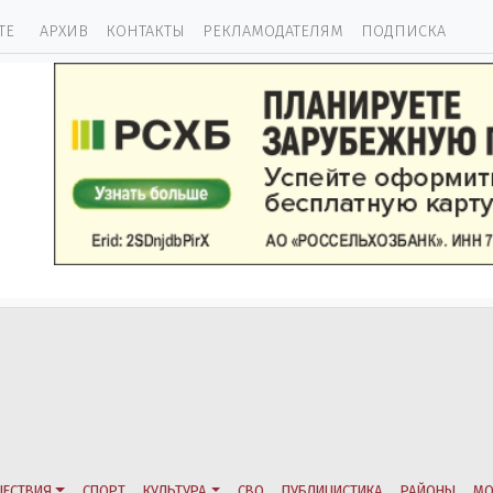
ТЕ
АРХИВ
КОНТАКТЫ
РЕКЛАМОДАТЕЛЯМ
ПОДПИСКА
ЕСТВИЯ
СПОРТ
КУЛЬТУРА
СВО
ПУБЛИЦИСТИКА
РАЙОНЫ
МО