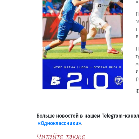
«
П
з
п
в
П
т
м
и
р
Ф
Больше новостей в нашем Telegram-кана
«Одноклассники»
.
Читайте также