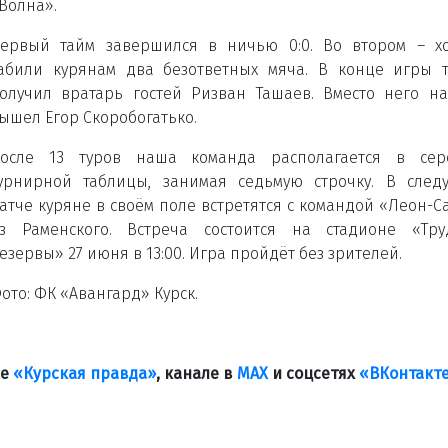
Волна».
ервый тайм завершился в ничью 0:0. Во втором – х
абили курянам два безответных мяча. В конце игры 
олучил вратарь гостей Ризван Ташаев. Вместо него н
ышел Егор Скоробогатько.
осле 13 туров наша команда располагается в сер
урнирной таблицы, занимая седьмую строчку. В сле
атче куряне в своём поле встретятся с командой «Леон-С
з Раменского. Встреча состоится на стадионе «Тру
езервы» 27 июня в 13:00. Игра пройдёт без зрителей.
ото: ФК «Авангард» Курск.
ле
«Курская правда»
, канале в
МАХ
и соцсетях
«ВКонтакт