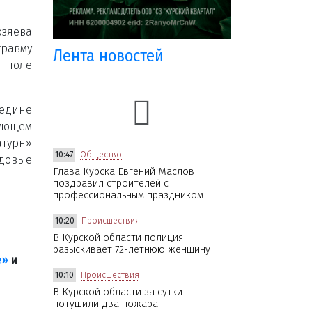
озяева
травму
Лента новостей
а поле
едине
дующем
атурн»
10:47
Общество
довые
Глава Курска Евгений Маслов
поздравил строителей с
профессиональным праздником
10:20
Происшествия
В Курской области полиция
разыскивает 72-летнюю женщину
е»
и
10:10
Происшествия
В Курской области за сутки
потушили два пожара