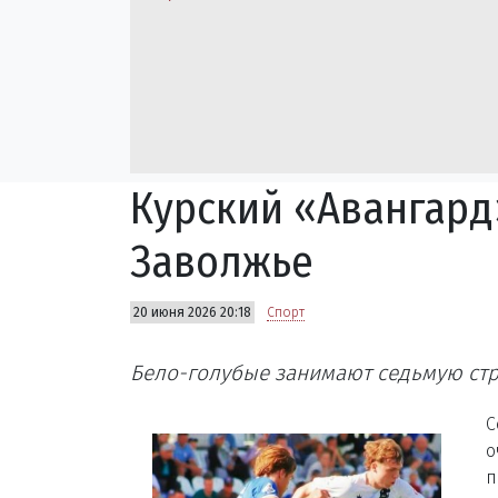
Курский «Авангард
Заволжье
20 июня 2026 20:18
Спорт
Бело-голубые занимают седьмую стр
С
о
п