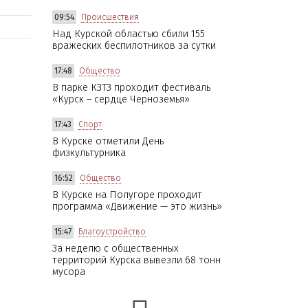
09:54
Происшествия
Над Курской областью сбили 155
вражеских беспилотников за сутки
17:48
Общество
В парке КЗТЗ проходит фестиваль
«Курск – сердце Черноземья»
17:43
Спорт
В Курске отметили День
физкультурника
16:52
Общество
В Курске на Полугоре проходит
программа «Движение — это жизнь»
15:47
Благоустройство
За неделю с общественных
территорий Курска вывезли 68 тонн
мусора