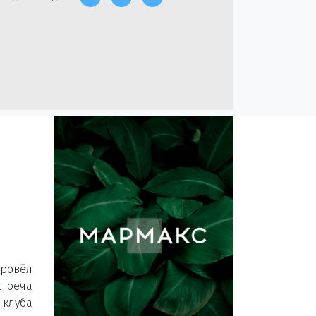
провёл
треча
 клуба