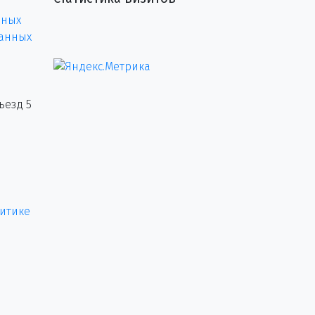
нных
данных
ъезд 5
итике