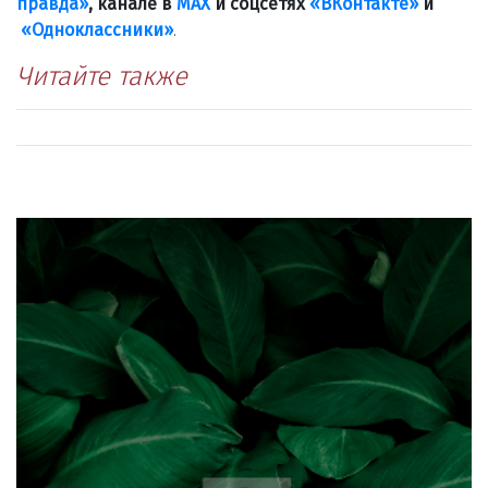
правда»
, канале в
МАХ
и соцсетях
«ВКонтакте»
и
«Одноклассники»
.
Читайте также