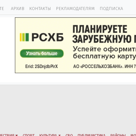
ТЕ
АРХИВ
КОНТАКТЫ
РЕКЛАМОДАТЕЛЯМ
ПОДПИСКА
ЕСТВИЯ
СПОРТ
КУЛЬТУРА
СВО
ПУБЛИЦИСТИКА
РАЙОНЫ
МО