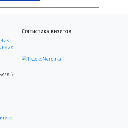
Статистика визитов
нных
данных
ъезд 5
итике