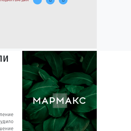
ли
ление
удило
шение