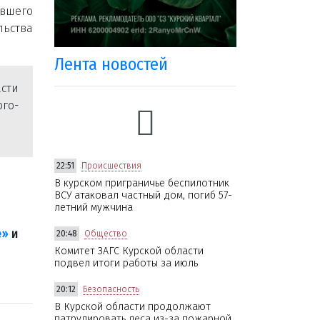
вшего
льства
Лента новостей
сти
ого-
22:51
Происшествия
В курском приграничье беспилотник
ВСУ атаковал частный дом, погиб 57-
летний мужчина
е»
и
20:48
Общество
Комитет ЗАГС Курской области
подвел итоги работы за июль
20:12
Безопасность
В Курской области продолжают
патрулировать леса из-за пожарной