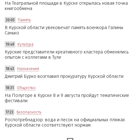
На Театральной площади в Курске открылась новая точка
книгообмена
20:05
Память
В Курской области увековечат память военкора Галины
Санько
19:49
Культура
Курские представители креативного кластера обменялись
опытом с коллегами в Туле
18:43
Назначения
Дмитрий Бурко возглавил прокуратуру Курской области
18:31
Общество
На Полугоре в Курске 8 и 9 августа пройдут тематические
фестивали
17:23
Безопасность
Роспотребнадзор: вода и песок на официальных пляжах
Курской области соответствуют нормам