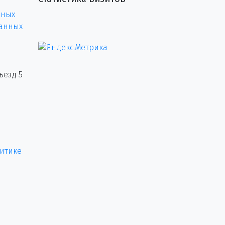
нных
данных
ъезд 5
итике