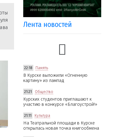
боты
руля
Лента новостей
ава
22:18
Память
В Курске выложили «Огненную
картину» из лампад
21:21
Общество
Курских студентов приглашают к
участию в конкурсе «Благоустрой!»
21:11
Культура
На Театральной площади в Курске
открылась новая точка книгообмена