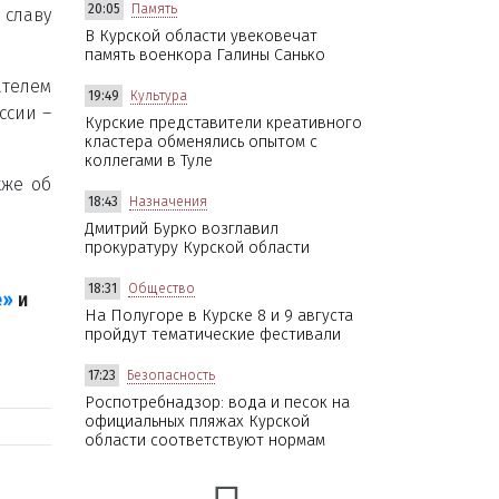
20:05
Память
 славу
В Курской области увековечат
память военкора Галины Санько
ателем
19:49
Культура
ссии –
Курские представители креативного
кластера обменялись опытом с
коллегами в Туле
кже об
18:43
Назначения
Дмитрий Бурко возглавил
прокуратуру Курской области
18:31
Общество
е»
и
На Полугоре в Курске 8 и 9 августа
пройдут тематические фестивали
17:23
Безопасность
Роспотребнадзор: вода и песок на
официальных пляжах Курской
области соответствуют нормам