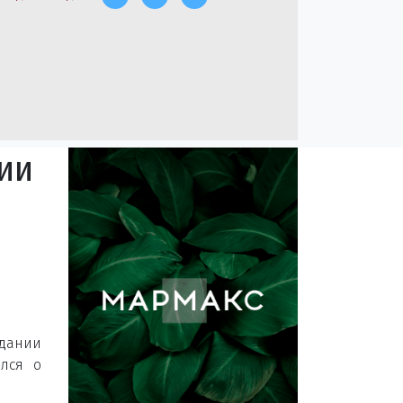
ии
дании
ался о