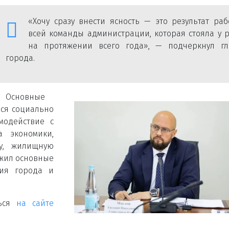
«Хочу сразу внести ясность — это результат ра
всей команды администрации, которая стояла у 
на протяжении всего года», — подчеркнул гл
города.
Основные
лся социально
модействие с
а экономики,
ру, жилищную
ожил основные
тия города и
ться
на сайте