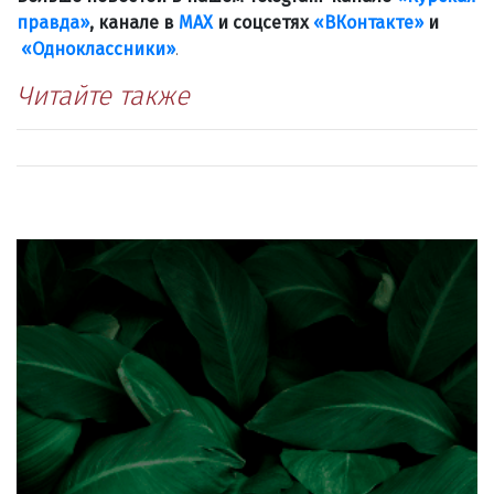
правда»
, канале в
МАХ
и соцсетях
«ВКонтакте»
и
«Одноклассники»
.
Читайте также