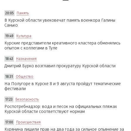
20:05
Память
В Курской области увековечат память военкора Галины
Санько
19:49
Культура
Курские представители креативного кластера обменялись
опытом с коллегами в Туле
18:43
Назначения
Дмитрий Бурко возглавил прокуратуру Курской области
18:31
Общество
На Полугоре в Курске 8 и 9 августа пройдут тематические
фестивали
17:23
Безопасность
Роспотребнадзор: вода и песок на официальных пляжах
Курской области соответствуют нормам
17:00
Происшествия
Курянина лишили прав на два года за сильное опьянение за