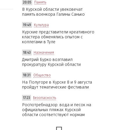
20:05
Память
В Курской области увековечат
память военкора Галины Санько
19:49
Культура
Курские представители креативного
кластера обменялись опытом с
коллегами в Туле
18:43
Назначения
Дмитрий Бурко возглавил
прокуратуру Курской области
18:31
Общество
На Полугоре в Курске 8 и 9 августа
пройдут тематические фестивали
17:23
Безопасность
Роспотребнадзор: вода и песок на
официальных пляжах Курской
области соответствуют нормам