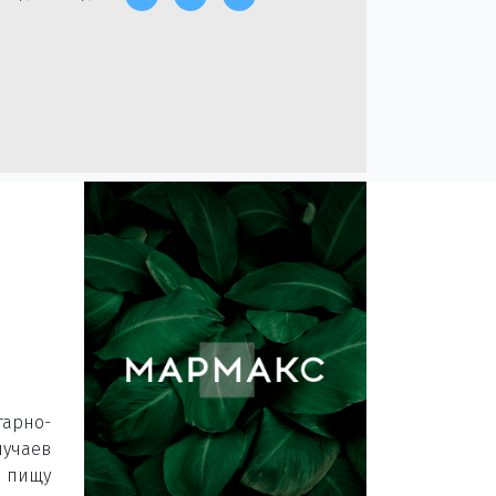
арно-
лучаев
в пищу