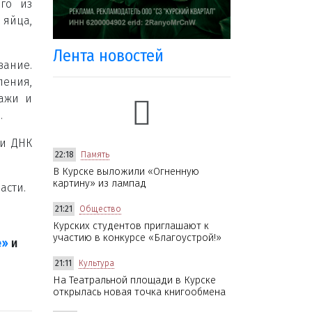
го из
 яйца,
Лента новостей
вание.
ления,
дажи и
.
ли ДНК
22:18
Память
.
В Курске выложили «Огненную
картину» из лампад
асти.
21:21
Общество
Курских студентов приглашают к
участию в конкурсе «Благоустрой!»
е»
и
21:11
Культура
На Театральной площади в Курске
открылась новая точка книгообмена