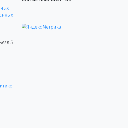
нных
данных
ъезд 5
итике