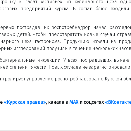
крошку и салат «Оливье» из кулинарного цеха одно
орговых предприятий Курска. В состав блюд входили
ервых пострадавших роспотребнадзор начал расследо
етверых детей. Чтобы предотвратить новые случаи отрав
инарного цеха гастронома. Продукцию изъяли из про
орных исследований получили в течение нескольких часов
 бактериальные инфекции. У всех пострадавших выяви
ней степени тяжести. Новых случаев не зарегистрировали
нтролирует управление роспотребнадзора по Курской обл
ле
«Курская правда»
, канале в
МАХ
и соцсетях
«ВКонтакт